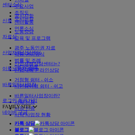
센터소식
주요사업
조직도
공지사항
오시는길
신청
센터활동
언론소식
노동상담
자료실
교육 및 프로그램
광주 노동인권 자료
산업재해상담센터
각종 권리양식
법률 및 조례
산업재해상담센터는?
미디어자료
이동노동자 쉼터
산업재해 온라인상담
거점형 쉼터 - 쉬소
바른일터사업장
시민참여형 쉼터 - 쉬고
바른일터사업장이란?
로그인
회원가입
서약 신청
FAMILY SITE
서약 인증
네이버
구글
서약 사업장 현황
카톡 상담
블로그