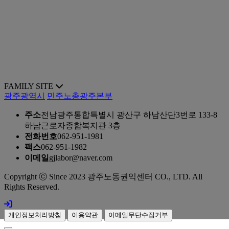
FAMILY SITE
광주광역시
민주노총광주본부
주소
전남광주통합특별시 광산구 하남산단3번로 133-8
하남근로자종합복지관 3층
전화번호
062-951-1981
팩스
062-951-1982
이메일
gjlabor@naver.com
Copyright ⓒ Since 2023 광주노동권익센터 CO., LTD. All
Rights Reserved.
개인정보처리방침
이용약관
이메일무단수집거부