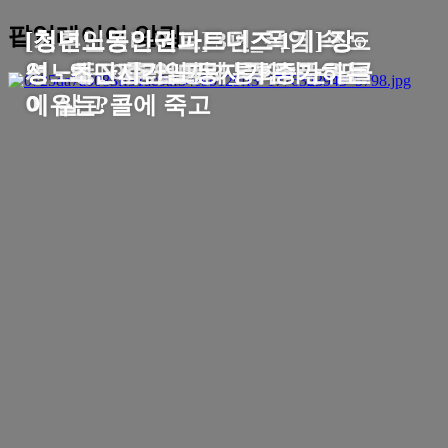
팝업레이어 알림
[기후인권라이브] 3편_폭염 속 도
[청년노동인권파트너즈 1기] 강○
[청년노동인권파트너즈 1기] 강○
[청년노동인권파트너즈 1기] 장○
시노동_이동노동자_폭염 폭우 콜
영 - 퇴근 후 엄마와 통화하는 딸
영 - 왜 N잡러일까?
성 - 초단시간 노동자가 증가하는
에 살고 콜에 죽고
이유는?