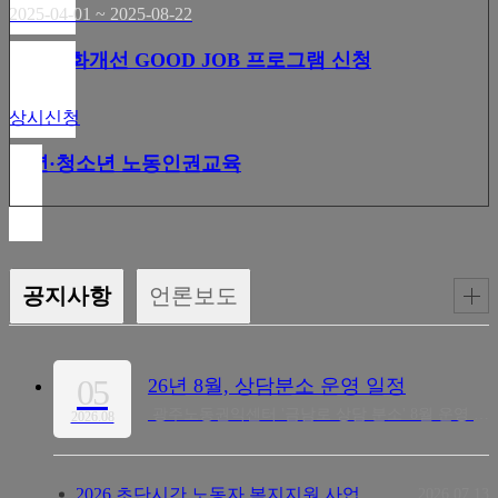
2025-04-01 ~ 2025-08-22
일터문화개선 GOOD JOB 프로그램 신청
상시신청
청년·청소년 노동인권교육
공지사항
언론보도
05
26년 8월, 상담분소 운영 일정
광주노동권익센터 '금남로 상담 분소' 8월 운영 일정입니다.* 노동권익센터는 분소 운영과 관계없이 평일 계속 운영됩니다.(공휴일 휴무)* 상담분소는 예약제 우선으로 운영합니다. 전화로 미리 예약하고 방문해주세요.* 분소 휴무일에는 본 센터인 광주노동권익센터에서 상담하실 수 있습니다.문의 ☎1588-0620 (노동 일반) / ☎1588-6546 (산업 재해)- 상담분소 : 동구 금남로 246 광주YMCA 1층- 노동권익센터 : 광산구 하남산단3번로 133-8 하남근로자종합복지관 3층
2026.08
2026 초단시간 노동자 복지지원 사업 선착순 서류 합격자 공고 (07.13.)
2026.07
13